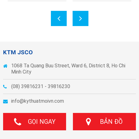
KTM JSCO
1068 Ta Quang Buu Street, Ward 6, District 8, Ho Chi
Minh City
(08) 39816231 - 39816230
info@kythuatmoivn.com
GỌI NGAY
BẢN ĐỒ