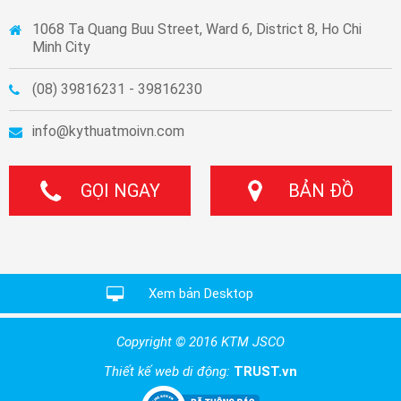
1068 Ta Quang Buu Street, Ward 6, District 8, Ho Chi
Minh City
(08) 39816231 - 39816230
info@kythuatmoivn.com
GỌI NGAY
BẢN ĐỒ
Xem bản Desktop
Copyright © 2016 KTM JSCO
Thiết kế web di động:
TRUST.vn