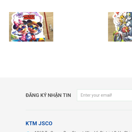
LỒNG ĐÈN TOM & JERRY
LỒNG Đ
ĐĂNG KÝ NHẬN TIN
KTM JSCO