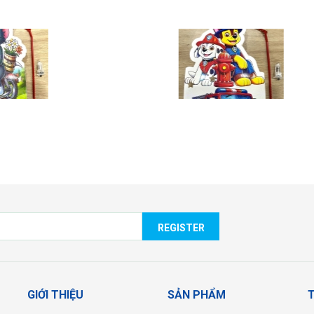
ÈN ĐỘI CHÓ CỨU HỘ
LÁ CỜ
REGISTER
GIỚI THIỆU
SẢN PHẨM
T