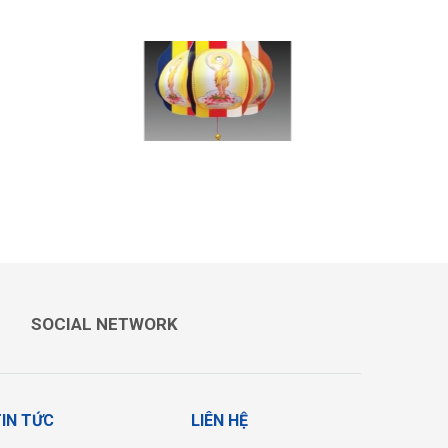
LỒNG ĐÈN PHẬT ĐẢN SÁU
CÁNH HOA ĐỎ
SOCIAL NETWORK
IN TỨC
LIÊN HỆ