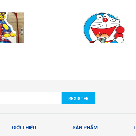
DORAEMON
GẤU LOTSO
REGISTER
GIỚI THIỆU
SẢN PHẨM
T