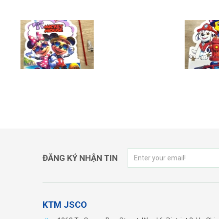
LỒNG ĐÈN ĐỘI CHÓ CỨU HỘ
ĐĂNG KÝ NHẬN TIN
KTM JSCO