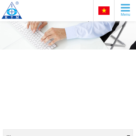
Menu
---