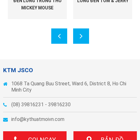
ĐÈN LỒNG TRUNG THU
LỒNG ĐÈN TOM & JERRY
MICKEY MOUSE
KTM JSCO
1068 Ta Quang Buu Street, Ward 6, District 8, Ho Chi
Minh City
(08) 39816231 - 39816230
info@kythuatmoivn.com
GỌI NGAY
BẢN ĐỒ