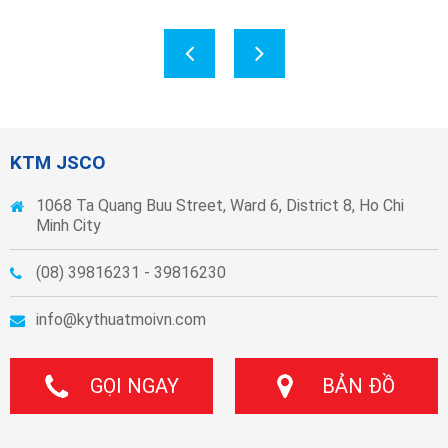
KTM JSCO
1068 Ta Quang Buu Street, Ward 6, District 8, Ho Chi
Minh City
(08) 39816231 - 39816230
info@kythuatmoivn.com
GỌI NGAY
BẢN ĐỒ