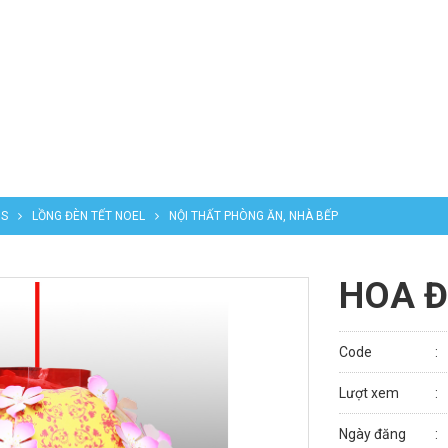
NS
LỒNG ĐÈN TẾT NOEL
NỘI THẤT PHÒNG ĂN, NHÀ BẾP
HOA Đ
Code
Lượt xem
Ngày đăng