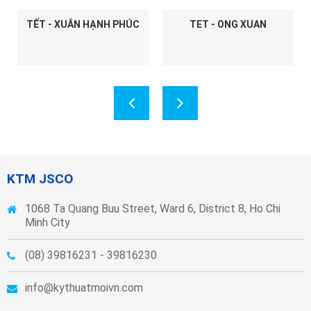
TẾT - XUÂN HẠNH PHÚC
TET - ONG XUAN
KTM JSCO
1068 Ta Quang Buu Street, Ward 6, District 8, Ho Chi
Minh City
(08) 39816231 - 39816230
info@kythuatmoivn.com