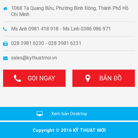
1068 Tạ Quang Bửu, Phường Bình Đông, Thành Phố Hồ
Chí Minh
Ms Anh 0981 418 918 - Ms Linh 0386 986 971
028 3981 6230 - 028 3981 6231
sales@kythuatmoi.vn
GỌI NGAY
BẢN ĐỒ
Xem bản Desktop
Copyright © 2016 KỸ THUẬT MỚI