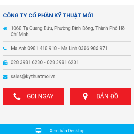
CÔNG TY CỔ PHẦN KỸ THUẬT MỚI
1068 Tạ Quang Bửu, Phường Bình Đông, Thành Phố Hồ
Chí Minh
Ms Anh 0981 418 918 - Ms Linh 0386 986 971
028 3981 6230 - 028 3981 6231
sales@kythuatmoi.vn
GỌI NGAY
BẢN ĐỒ
Xem bản Desktop