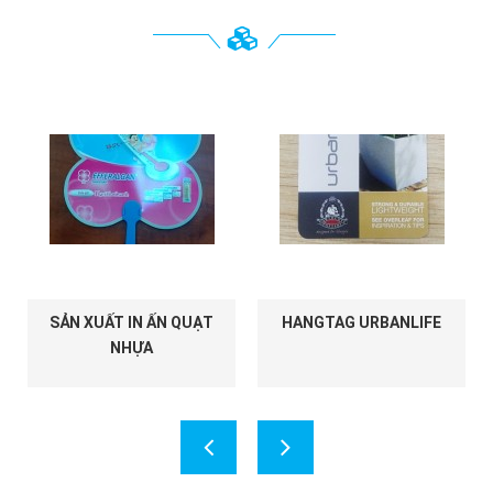
SẢN XUẤT IN ẤN QUẠT
HANGTAG URBANLIFE
H
NHỰA
TU