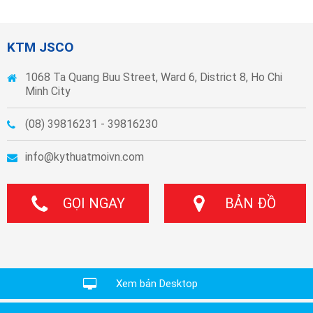
KTM JSCO
1068 Ta Quang Buu Street, Ward 6, District 8, Ho Chi
Minh City
(08) 39816231 - 39816230
info@kythuatmoivn.com
GỌI NGAY
BẢN ĐỒ
Xem bản Desktop