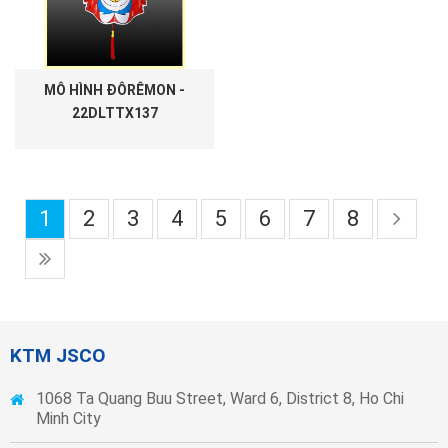
MÔ HÌNH ĐÔRÊMON -
22DLTTX137
1
2
3
4
5
6
7
8
KTM JSCO
1068 Ta Quang Buu Street, Ward 6, District 8, Ho Chi
Minh City