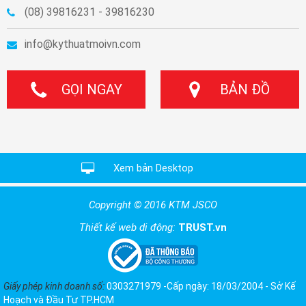
(08) 39816231 - 39816230
info@kythuatmoivn.com
GỌI NGAY
BẢN ĐỒ
Xem bản Desktop
Copyright © 2016 KTM JSCO
Thiết kế web di động:
TRUST.vn
Giấy phép kinh doanh số:
0303271979 -Cấp ngày: 18/03/2004 - Sở Kế
Hoạch và Đầu Tư TP.HCM