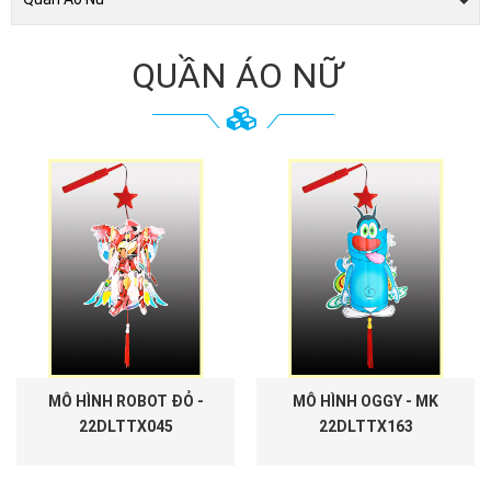
QUẦN ÁO NỮ
MÔ HÌNH ROBOT ĐỎ -
MÔ HÌNH OGGY - MK
22DLTTX045
22DLTTX163