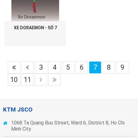
XE DORAEMON - SỐ 7
3
4
5
6
7
8
9
10
11
KTM JSCO
1068 Ta Quang Buu Street, Ward 6, District 8, Ho Chi
Minh City