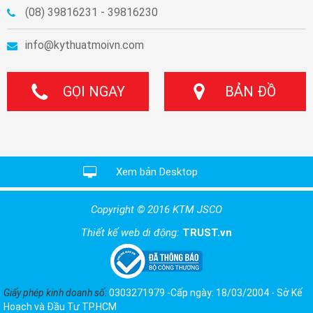
(08) 39816231 - 39816230
info@kythuatmoivn.com
GỌI NGAY
BẢN ĐỒ
Xem bản Desktop
Copyright © 2016 KTM JSCO
Thiết kế web di động:
TRUST.vn
Giấy phép kinh doanh số:
0303271979 -Cấp ngày: 18/03/2004 - Sở Kế
Hoạch và Đầu Tư TP.HCM