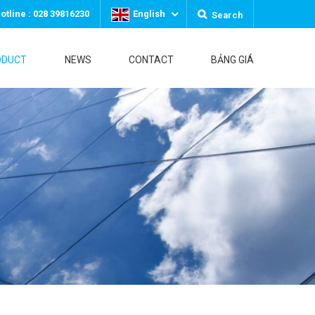
otline : 028 39816230
English
Search
ODUCT
NEWS
CONTACT
BẢNG GIÁ