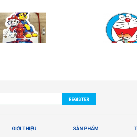
ÈN ĐỘI CHÓ CỨU HỘ
DORAEMON
REGISTER
GIỚI THIỆU
SẢN PHẨM
T