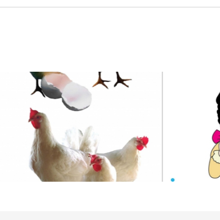
IÊN XÃ HỘI-LỚP 1_1
KỂ CHUYỆN-LỚP 2(T