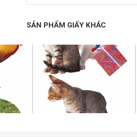
SẢN PHẨM GIẤY KHÁC
TỰ NHIÊN XÃ HỘI-LỚP 1_2
TỰ NH