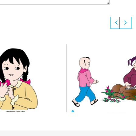
ẬP 1_4)
KẾ CHUYỆN-LỚP 2(TẬP 1_3)