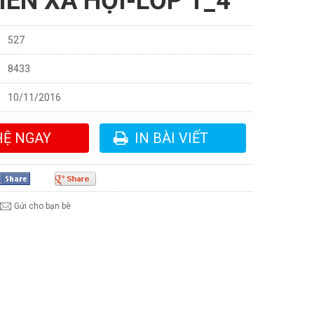
IÊN XÃ HỘI-LỚP 1_4
527
8433
10/11/2016
HỆ NGAY
IN BÀI VIẾT
Gửi cho bạn bè