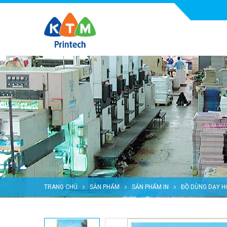
TRANG CHỦ
SẢN PHẨM
SẢN PHẨM IN
ĐỒ DÙNG DẠY H