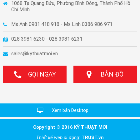
1068 Tạ Quang Bửu, Phường Bình Đông, Thành Phố Hồ
Chí Minh
Ms Anh 0981 418 918 - Ms Linh 0386 986 971
028 3981 6230 - 028 3981 6231
sales@kythuatmoi.vn
GỌI NGAY
BẢN ĐỒ
Xem bản Desktop
Copyright © 2016 KỸ THUẬT MỚI
Thiết kế web di động:
TRUST.vn