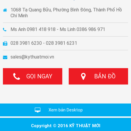
1068 Tạ Quang Bửu, Phường Bình Đông, Thành Phố Hồ
Chí Minh
Ms Anh 0981 418 918 - Ms Linh 0386 986 971
028 3981 6230 - 028 3981 6231
sales@kythuatmoi.vn
GỌI NGAY
BẢN ĐỒ
Xem bản Desktop
Copyright © 2016 KỸ THUẬT MỚI