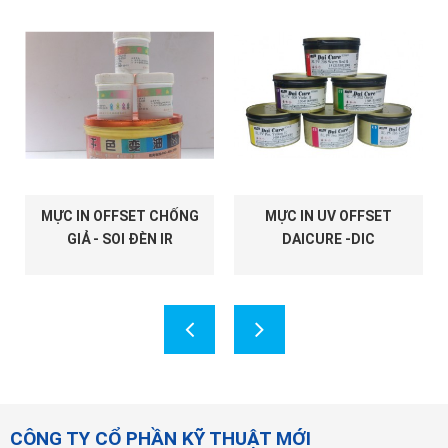
MỰC IN OFFSET CHỐNG
MỰC IN UV OFFSET
GIẢ - SOI ĐÈN IR
DAICURE -DIC
CÔNG TY CỔ PHẦN KỸ THUẬT MỚI