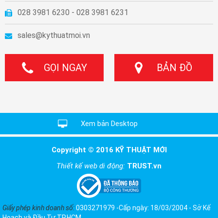
028 3981 6230 - 028 3981 6231
sales@kythuatmoi.vn
GỌI NGAY
BẢN ĐỒ
Xem bản Desktop
Copyright © 2016 KỸ THUẬT MỚI
Thiết kế web di động:
TRUST.vn
Giấy phép kinh doanh số:
0303271979 -Cấp ngày: 18/03/2004 - Sở Kế
Hoạch và Đầu Tư TP.HCM