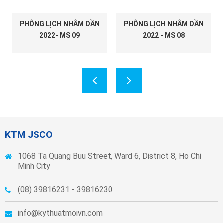
PHÔNG LỊCH NHÂM DẦN
PHÔNG LỊCH NHÂM DẦN
2022- MS 09
2022 - MS 08
KTM JSCO
1068 Ta Quang Buu Street, Ward 6, District 8, Ho Chi
Minh City
(08) 39816231 - 39816230
info@kythuatmoivn.com