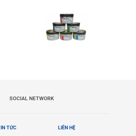
AICURE -
MỰC IN OFFSET RAINBOW
SOCIAL NETWORK
IN TỨC
LIÊN HỆ