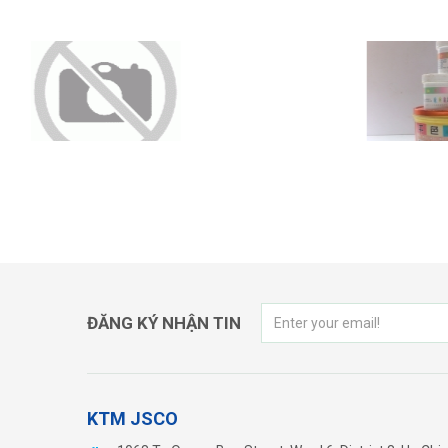
MỰC IN OFFSET CHỐNG GIẢ -
MỰC 
SOI ĐÈN IR
ĐĂNG KÝ NHẬN TIN
KTM JSCO