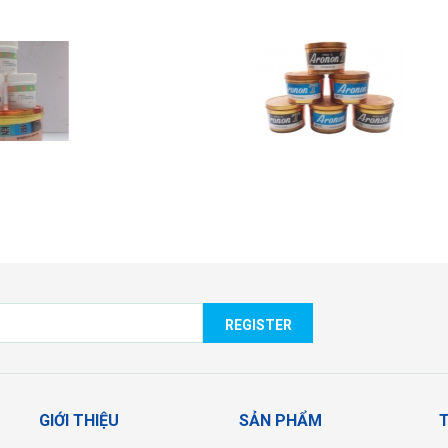
MỰC IN UV OFFSET D
IN OFFSET ARONON
DIC
REGISTER
GIỚI THIỆU
SẢN PHẨM
T