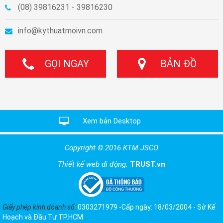
(08) 39816231 - 39816230
info@kythuatmoivn.com
GỌI NGAY
BẢN ĐỒ
Xem bản Desktop
Copyright © 2016 KTM JSCO
Thiết kế web di động:
TRUST.vn
Giấy phép kinh doanh số:
0303271979 -Cấp ngày: 18/03/2004 - Sở Kế
Hoạch và Đầu Tư TP.HCM