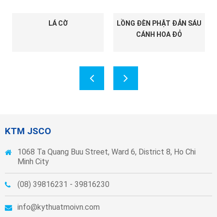
LÁ CỜ
LỒNG ĐÈN PHẬT ĐẢN SÁU
CÁNH HOA ĐỎ
KTM JSCO
1068 Ta Quang Buu Street, Ward 6, District 8, Ho Chi
Minh City
(08) 39816231 - 39816230
info@kythuatmoivn.com