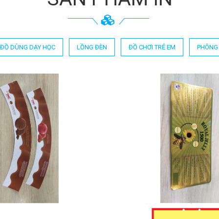
ĐỒ DÙNG DẠY HỌC
LỒNG ĐÈN
ĐỒ CHƠI TRẺ EM
PHÔNG 
 DECAL KEM DÂU
IN DECAL ROYAL JEL
STRAWBERRY