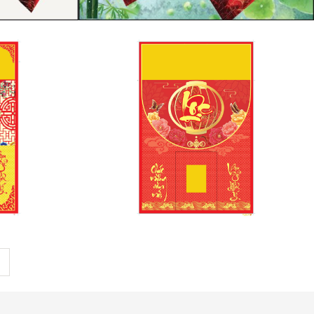
 SỬU
PHÔNG LỊCH TÂN SỬU
2021_MS3