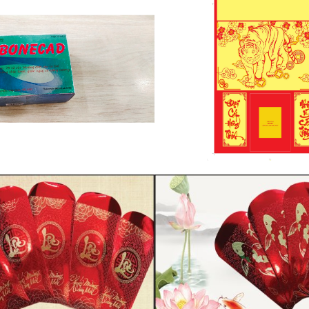
 BÌ HỘP THỘP 01
PHONG LICH NHAM D
O LÌ XÌ CHỮ LỘC
BAO LÌ XÌ CÁ K