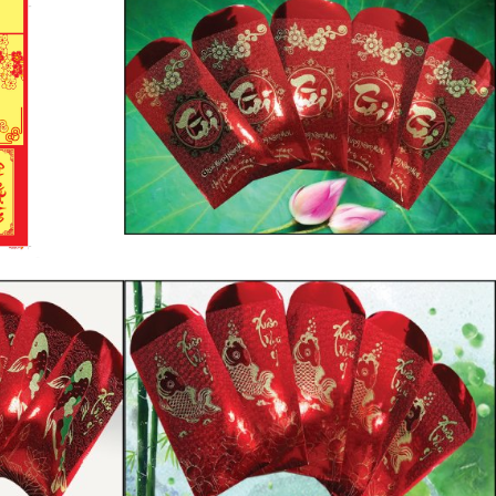
AN 2022
BAO LÌ XÌ CHỮ TÀI
OI
BAO LÌ XÌ CÁ CHÉP