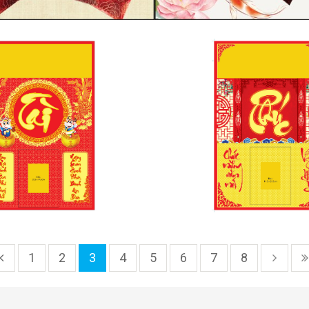
NG LỊCH TÂN SỬU
PHÔNG LỊCH TÂN
2021_MS 1
2021_MS 2
1
2
3
4
5
6
7
8