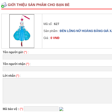
GIỚI THIỆU SẢN PHẨM CHO BẠN BÈ
Mã số :
627
Sản phẩm :
ĐÈN LỒNG NỮ HOÀNG BĂNG GIÁ 
Giá :
0 VNĐ
Tên người gửi
(*)
:
Tên người nhận
(*)
:
Lời nhắn
(*)
:
Mã bảo vệ :
(*)