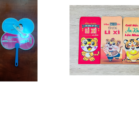
ẤT IN ẤN QUẠT NHỰA
BAO LÌ XÌ IN OF