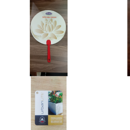
SẢN XUẤT QUẠT NHỰA
SẢN XU
VINAMILK