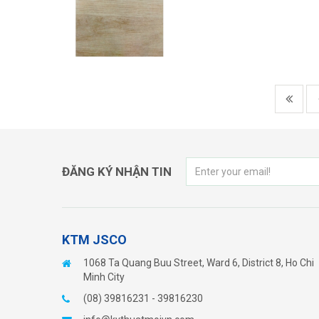
HANGTAG URBANLIFE
ĐĂNG KÝ NHẬN TIN
KTM JSCO
1068 Ta Quang Buu Street, Ward 6, District 8, Ho Chi
Minh City
(08) 39816231 - 39816230