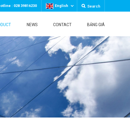
otline : 028 39816230
English
Search
ODUCT
NEWS
CONTACT
BẢNG GIÁ