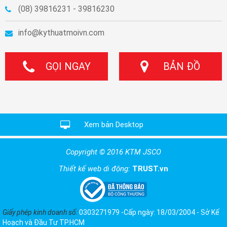
(08) 39816231 - 39816230
info@kythuatmoivn.com
GỌI NGAY
BẢN ĐỒ
Xem bản Desktop
Copyright © 2016 KTM JSCO
Thiết kế web di động:
TRUST.vn
Giấy phép kinh doanh số:
0303271979 -Cấp ngày: 18/03/2004 - Sở Kế
Hoạch và Đầu Tư TP.HCM