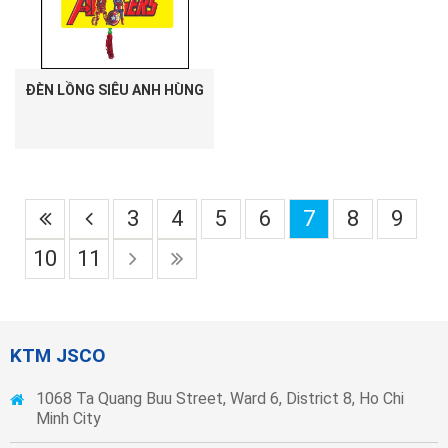
ĐÈN LỒNG SIÊU ANH HÙNG
3
4
5
6
7
8
9
10
11
KTM JSCO
1068 Ta Quang Buu Street, Ward 6, District 8, Ho Chi
Minh City