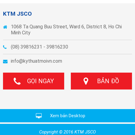
KTM JSCO
1068 Ta Quang Buu Street, Ward 6, District 8, Ho Chi
Minh City
(08) 39816231 - 39816230
info@kythuatmoivn.com
GỌI NGAY
BẢN ĐỒ
Xem bản Desktop
Copyright © 2016 KTM JSCO